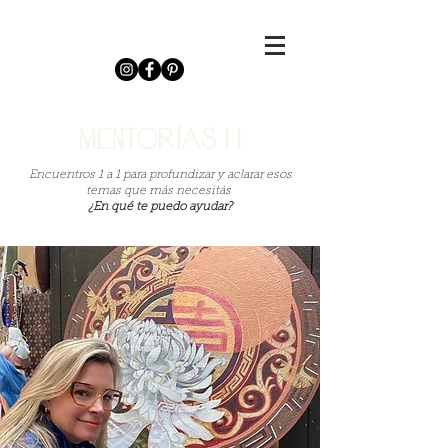
Iniciar sesión
Mentorías 1:1
Encuentros 1 a 1 para profundizar y aclarar esos
temas que más necesitás
¿En qué te puedo ayudar?