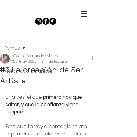
Iniciar sesión
Entrada
Temas
Cecilia Fernandez Maury
Temas
23 may 2023
4 min de lectura
#5 La creación de Ser
Mentalidad de artista
Artista
Pintura
Una vez leí que 
primero hay que 
saltar, y que la confianza viene 
después
.....
Esto que te voy a contar, lo relaté 
el primer día de clases a quienes 